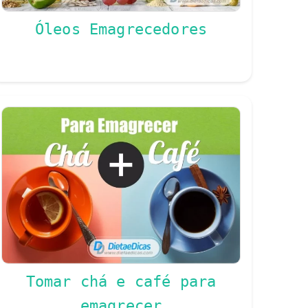
Óleos Emagrecedores
Tomar chá e café para
emagrecer