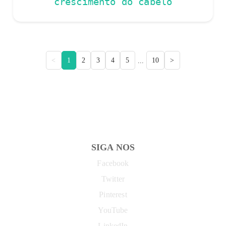
crescimento do cabelo
<
1
2
3
4
5
10
>
...
SIGA NOS
Facebook
Twitter
Pinterest
YouTube
LinkedIn