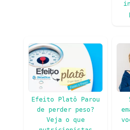
i
Efeito Platô Parou
de perder peso?
em
Veja o que
vo
nutricionistas