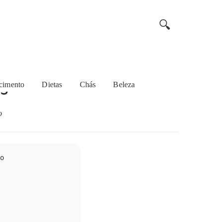
🔍
gues
cimento
Dietas
Chás
Beleza
o
to