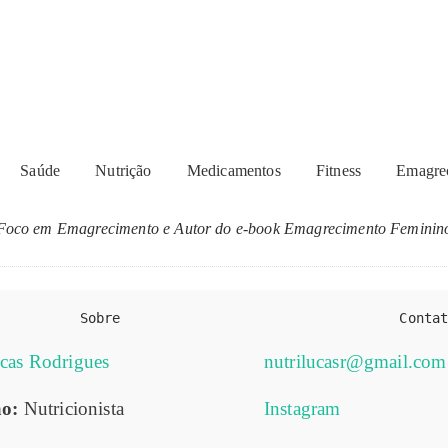
ricionista Lucas Rodri
Saúde
Nutrição
Medicamentos
Fitness
Emagre
Foco em Emagrecimento e Autor do e-book Emagrecimento Feminin
Sobre
Conta
cas Rodrigues
nutrilucasr@gmail.com
ão:
Nutricionista
Instagram