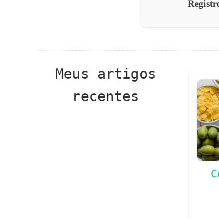
Registr
Meus artigos
recentes
C