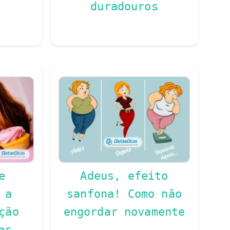
duradouros
e
Adeus, efeito
 a
sanfona! Como não
ção
engordar novamente
as