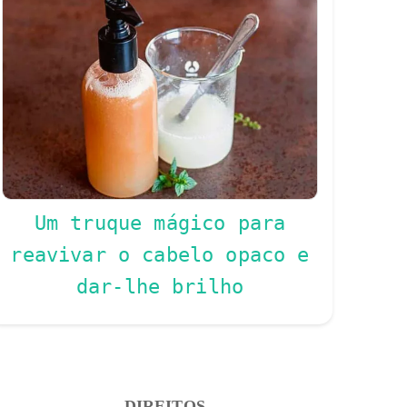
Um truque mágico para
reavivar o cabelo opaco e
dar-lhe brilho
DIREITOS