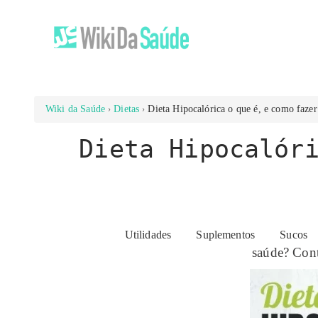
Wiki da Saúde
Dietas
Dieta Hipocalórica o que é, e como faze
Dieta Hipocalór
Quem pode seguir a dieta hipocalórica, quais as
Utilidades
Suplementos
Sucos
saúde? Cont