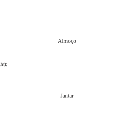
Almoço
ht);
Jantar