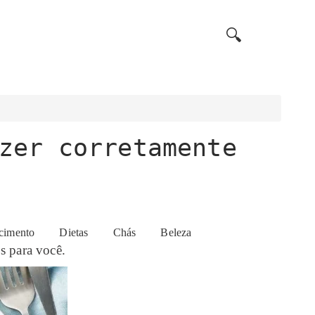
🔍
zer corretamente
e como seguir esta dieta sem colocar em risco a
cimento
Dietas
Chás
Beleza
s para você.