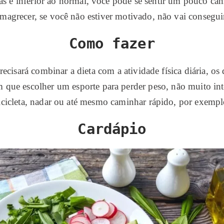
ias é inferior ao normal, você pode se sentir um pouco ca
magrecer, se você não estiver motivado, não vai consegui
Como fazer
recisará combinar a dieta com a atividade física diária, o
m que escolher um esporte para perder peso, não muito int
icicleta, nadar ou até mesmo caminhar rápido, por exempl
Cardápio