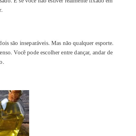
nsado. E se você não estiver realmente fixado em
r.
s dois são inseparáveis. Mas não qualquer esporte.
enso. Você pode escolher entre dançar, andar de
o.