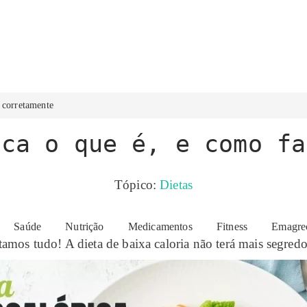
r corretamente
ica o que é, e como fa
Tópico:
Dietas
 vantagens e desvantagens deste método de emagrecimento 
Saúde
Nutrição
Medicamentos
Fitness
Emagre
amos tudo! A dieta de baixa caloria não terá mais segredo