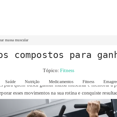
har massa muscular
os compostos para gan
Tópico:
Fitness
Saúde
Nutrição
Medicamentos
Fitness
Emagre
tes para quem busca ganhar massa muscular e melhorar a 
orar esses movimentos na sua rotina e conquiste resulta