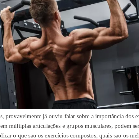
ss, provavelmente já ouviu falar sobre a importância dos 
vem múltiplas articulações e grupos musculares, podem se
plicar o que são os exercícios compostos, quais são os mel