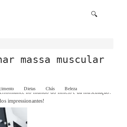
🔍
har massa muscular
cimento
Dietas
Chás
Beleza
performance no mundo do fitness e da musculação?
dos impressionantes!