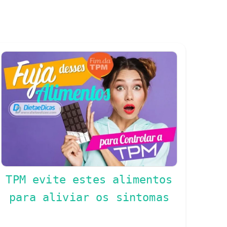
TPM evite estes alimentos
para aliviar os sintomas