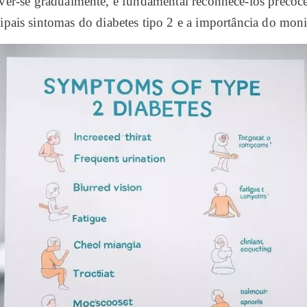
ver-se gradualmente, é fundamental reconhecê-los precoce
ipais sintomas do diabetes tipo 2 e a importância do moni