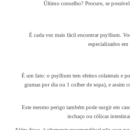
Último conselho? Procure, se possível
É cada vez mais fácil encontrar psyllium. V
especializados em
É um fato: o psyllium tem efeitos colaterais e p
gramas por dia ou 1 colher de sopa), e assim co
Este mesmo perigo também pode surgir em caso
inchaço ou cólicas intestina
Além disso, é altamente recomendável não usar psyll