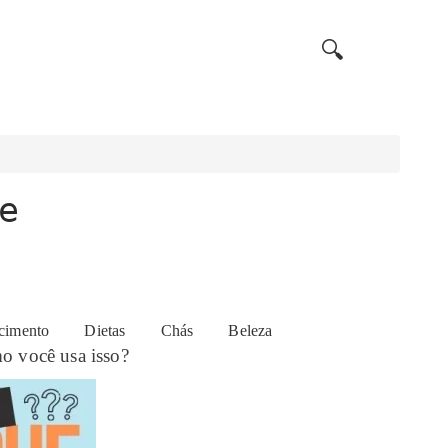
🔍
e
ue o dente-de-leão ou o konjac, é formidável para
cimento
Dietas
Chás
Beleza
mo você usa isso?