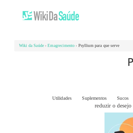
Wiki da Saúde
Emagrecimento
Psyllium para que serve
Existem várias plantas supressoras de apetite. U
Utilidades
Suplementos
Sucos
reduzir o desejo