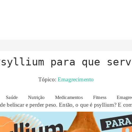
Psyllium para que serv
Tópico:
Emagrecimento
ma delas é o psyllium. Mesmo que seja menos famoso do q
Saúde
Nutrição
Medicamentos
Fitness
Emagre
 de beliscar e perder peso. Então, o que é psyllium? E co