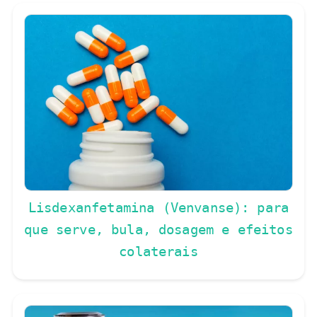
Lisdexanfetamina (Venvanse): para
que serve, bula, dosagem e efeitos
colaterais