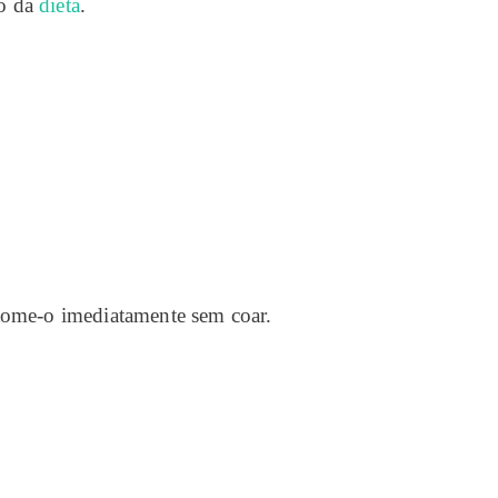
io da
dieta
.
 tome-o imediatamente sem coar.